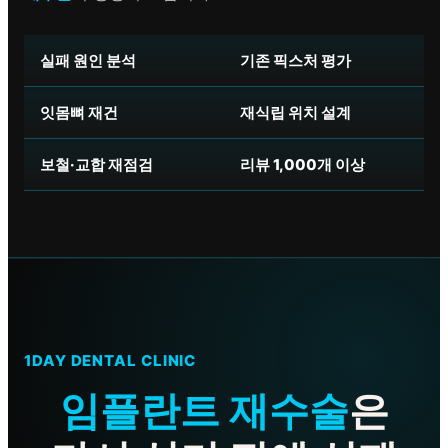
실패 원인 분석
기존 픽스처 평가
잇몸뼈 재건
재식립 위치 설계
보철·교합 재점검
리뷰 1,000개 이상
1DAY DENTAL CLINIC
임플란트
재수술
은