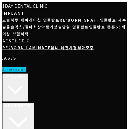
1DAY DENTAL CLINIC
IMPLANT
오늘하루 네비게이션 임플란트
RE:BORN GRAFT
임플란트 재수
술
올온엑스/풀아치
상악동거상술
당일 임플란트
임플란트 종류
65세
이상 보험혜택
AESTHETIC
RE:BORN LAMINATE
앞니 레진
치경부마모증
CASES
Reservation
IMPLANT
AESTHETIC