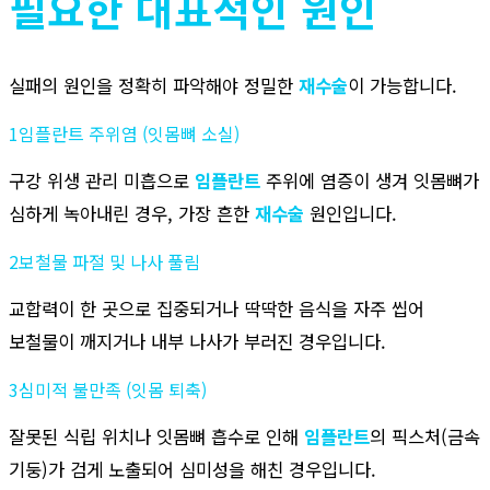
필요한 대표적인 원인
실패의 원인을 정확히 파악해야 정밀한
재수술
이 가능합니다.
1
임플란트 주위염 (잇몸뼈 소실)
구강 위생 관리 미흡으로
임플란트
주위에 염증이 생겨 잇몸뼈가
심하게 녹아내린 경우, 가장 흔한
재수술
원인입니다.
2
보철물 파절 및 나사 풀림
교합력이 한 곳으로 집중되거나 딱딱한 음식을 자주 씹어
보철물이 깨지거나 내부 나사가 부러진 경우입니다.
3
심미적 불만족 (잇몸 퇴축)
잘못된 식립 위치나 잇몸뼈 흡수로 인해
임플란트
의 픽스처(금속
기둥)가 검게 노출되어 심미성을 해친 경우입니다.