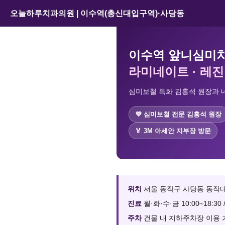
오늘하루치과의원 | 이수역(총신대입구역)·사당동
이수역 앞니심미
라미네이트 · 레진
심미보철 특화 김홍석 원장과 네
💜 심미보철 전문 김홍석 원장
🏅 3M 아세안 지부장 방문
위치
서울 동작구 사당동 동작대로
진료
월·화·수·금 10:00~18:30 
주차
건물 내 지하주차장 이용 