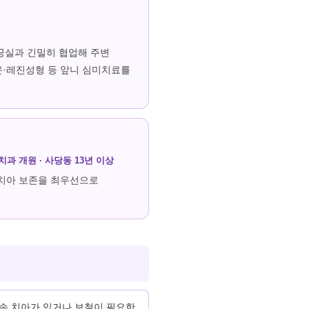
공실과 긴밀히 협업해 주변
·레진성형 등 앞니 심미치료를
루치과 개원 · 사당동
13
년 이상
연치아 보존을 최우선으로
결손 치아가 있거나 보철이 필요한