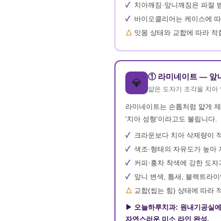
치아깨짐·앞니깨짐은 파절 범
바이오클리어는 케이스에 따
잇몸 상태와 교합에 따라 적
① 라미네이트 — 앞
💎
얇은 도자기 조각을 치아 
라미네이트는 손톱처럼 얇게 제작
'치아 성형'이라고도 불립니다.
크라운보다 치아 삭제량이 
색조·형태의 자유도가 높아
커피·홍차 착색에 강한 도자
앞니 변색, 틈새, 블랙트라이
교합(씹는 힘) 상태에 따라 
▶ 오늘하루치과: 원내기공실에서
자연스러운 미소 라인 완성.