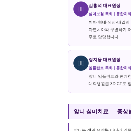
김홍석 대표원장
👨‍⚕️
심미보철 특화 | 통합치
치아 형태·색상·배열의
자연치아와 구별하기 어
주로 담당합니다.
장지웅 대표원장
👨‍⚕️
임플란트 특화 | 통합치
앞니 임플란트와 연계한
대학병원급 3D CT로 
앞니 심미치료 — 증상
앞니는 색과 모양뿐 아니라 잇몸