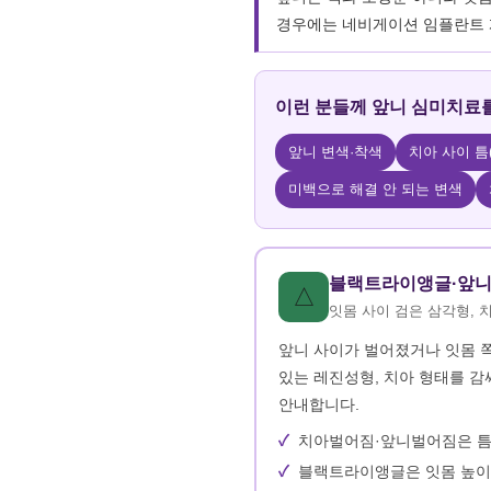
경우에는 네비게이션 임플란트 
이런 분들께 앞니 심미치료
앞니 변색·착색
치아 사이 틈
미백으로 해결 안 되는 변색
블랙트라이앵글·앞니
△
잇몸 사이 검은 삼각형, 
앞니 사이가 벌어졌거나 잇몸 
있는 레진성형, 치아 형태를 감
안내합니다.
치아벌어짐·앞니벌어짐은 틈
블랙트라이앵글은 잇몸 높이