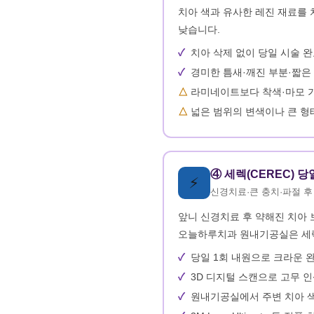
치아 색과 유사한 레진 재료를 
낮습니다.
치아 삭제 없이 당일 시술 
경미한 틈새·깨진 부분·짧은
라미네이트보다 착색·마모 가
넓은 범위의 변색이나 큰 형
④ 세렉(CEREC) 
⚡
신경치료·큰 충치·파절 후
앞니 신경치료 후 약해진 치아 
오늘하루치과 원내기공실은 세렉(
당일 1회 내원으로 크라운 
3D 디지털 스캔으로 고무 
원내기공실에서 주변 치아 