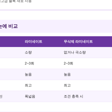
정품 최고급 블록 재료 사용
눈에 비교
라미네이트
무삭제 라미네이트
소량
없거나 극소량
2~3회
2~3회
높음
높음
최고
최고
선
폭넓음
조건 충족 시