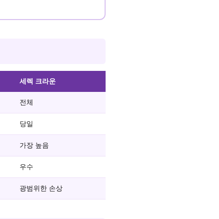
세렉 크라운
전체
당일
가장 높음
우수
광범위한 손상